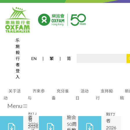
乐
施
有用文件
毅
行
EN
|
繁
|
简
者
登
入
乐施
毅行
关于活
齐来参
充分准
活动
支持毅
新
者
动
与
备
日
行
稿
乐施毅行者2026 主要刊物
乐施
2026
Menu
乐施
乐施
毅行
- 乐
毅行
毅行
者
施会
者
者
2026
50周
2026
2026
乐施