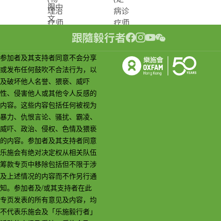
限中
理治
病诊
文
疗师
疗师
版)
建
建
跟隨毅行者
议)
议)
参加者及其支持者同意不会分享
或发布任何鼓吹不合法行为，以
及破坏他人名誉、猥亵、威吓
性、侵害他人或其他令人反感的
内容。这些内容包括任何被视为
暴力、仇恨言论、骚扰、霸凌、
威吓、政治、侵权、色情及猥亵
的内容。参加者及其支持者同意
乐施会有绝对决定权从相关队伍
筹款专页中移除包括但不限于涉
及上述情况的内容而不作另行通
知。参加者及/或其支持者在此
专页发表的所有意见及内容，均
不代表乐施会及「乐施毅行者」