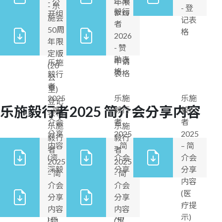
- 公
年限
- 乐
- 登
毅行
开组
定版
施会
记表
者
申请
(20
50周
格
2026
表格
公
年限
- 赞
里)
定版
助表
申请
乐施
(20
格
表格
毅行
公
者
里)
2025
乐施
乐施
登记
乐施毅行者2025 简介会分享内容
- 简
毅行
毅行
表格
介会
者
者
乐施
乐施
分享
2025
2025
毅行
毅行
内容
– 简
– 简
者
者
(资
介会
介会
2025
2025
深毅
分享
分享
– 简
- 简
行者
内容
内容
介会
介会
分
(活
(医
分享
分享
享)
动须
疗提
内容
内容
(只
知)
示)
(物
(足