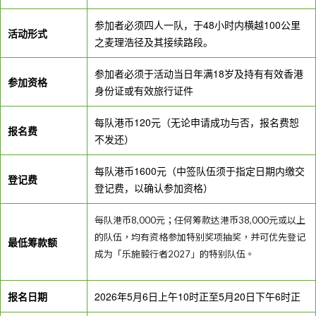
参加者必须四人一队，于48小时内横越100公里
活动形式
之麦理浩径及其接续路段。
参加者必须于活动当日年满18岁及持有有效香港
参加资格
身份证或有效旅行证件
每队港币120元（无论申请成功与否，报名费恕
报名费
不发还）
每队港币1600元（中签队伍须于指定日期内缴交
登记费
登记费，以确认参加资格）
每队港币8,000元；任何筹款达港币38,000元或以上
的队伍，均有资格参加特别奖项抽奖，并可优先登记
最低筹款额
成为「乐施毅行者2027」的特别队伍。
报名日期
2026年5月6日上午10时正至5月20日下午6时正