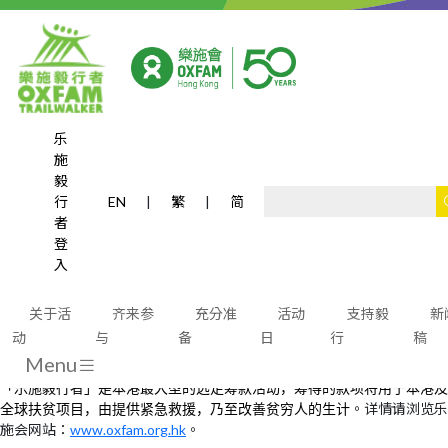
乐
施
活动资​​​​料 (100公
毅
行
EN
|
繁
|
简
者
里)
登
入
关于活
齐来参
充分准
活动
支持毅
新
动
与
备
日
行
稿
Menu
「乐施毅行者」是本港最大型的远足筹款活动，筹得的
将用于本港及
款项
全球扶贫项目，由提供紧急救援，
乃至改善贫穷人的生计
。详情请浏览乐
施会网站：
www.oxfam.org.hk
。