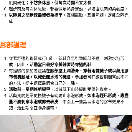
肌肉硬化；
不妨多休息，但每次時間不宜太長
。
起步前及每次休息後，都要做足熱身運動，以增強肌肉的柔韌度。
以隊員之間步速最慢者為標準
，互相鼓勵，互相照顧，定能全隊完
成！
腳部護理
穿著舒適的跑鞋或行山鞋。新鞋容易引致腳部不適，刺激水泡形
成，因此，
活動當日最好穿著練習時穿過的鞋
。
有經驗的參加者建議
在腳部塗上潤滑膏、穿著兩雙襪子或以藥用膠
布包裹腳趾，以減低起水泡的機會
。參加者可在練習期間嘗試不同
的方法，從中選擇最適合自己的一種。
活動前一星期修剪腳甲
，以減低下山時腳趾受傷的機會。
活動期間經常更換襪子有助防止水泡形成。
如水泡經已形成，應盡
量不要刺穿水泡或剪去表皮
。市面上一些護理水泡的膠布效果不
錯，活動期間宜隨身攜帶。