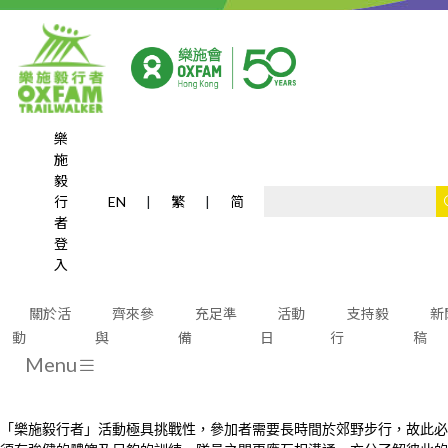
樂
施
訓練
毅
行
EN
|
繁
|
简
者
登
入
關於活
齊來參
充足準
活動
支持毅
新
動
與
備
日
行
稿
事前準備
Menu
「樂施毅行者」活動極具挑戰性，參加者需要長時間於郊野步行，故此必