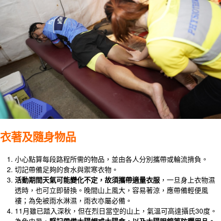
衣著及隨身物品
小心點算每段路程所需的物品，並由各人分別攜帶或輪流揹負。
切記帶備足夠的食水與禦寒衣物。
活動期間天氣可能變化不定，故須攜帶適量衣服
，一旦身上衣物濕
透時，也可立即替換。晚間山上風大，容易著涼，應帶備輕便風
褸；為免被雨水淋濕，雨衣亦屬必備。
11月雖已踏入深秋，但在烈日當空的山上，氣溫可高達攝氏30度。