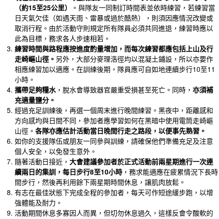
（約
15
至
25
公里）
。與隊友一同制訂時間表並依時練習，若練習當
日天氣欠佳（如遇天雨、雷暴或過於酷熱），則須因應情況改變或
取消行程。由於活動守則規定所有隊員必須共同進退，練習時應以
此為目標，務求各人步速相若。
練習時間與路程應按進度酌量增加，而每次練習都應包括上山及行
走崎嶇山徑。
另外，大部分麥理浩徑均以混凝土鋪設，所以亦要作
相應練習加以適應。在訓練後期，隊員應可自如地連續步行10至11
小時。
攜帶足夠糧水
，脫水會導致器官嚴重受損甚至死亡。同時，
亦須補
充適量鹽分。
經過充足訓練後，再選一個周末進行晚間練習。黑夜中，距離感和
方向感均與日間不同，參加者應學習如何在黑暗中使用電筒走崎嶇
山徑。
各隊亦應估計活動當日晚間行走之路段，以便事先熟習。
如你的支援隊伍或朋友一同參與訓練，請確保他們準備充足及注意
個人安全，以免發生意外。
隨著活動日接近，
大會建議參加者於正式活動前兩星期進行一次連
續兩日的集訓，每日步行
8
至
10
小時
，務求能適應在疲累情況下長時
間步行，然後再利用餘下兩星期時間休息，讓肌肉放鬆。
有志在最佳狀態下完成全程的參加者，每天可作短途緩步跑，以增
強體能及耐力。
活動期間休息多寡因人而異，但切勿休息過久，這樣反會令酸軟的