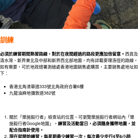
訓練
必須於練習期間熟習路線，對於在夜間經過的路段更應加倍留意。
西貢及
清水灣、新界東北及中部和新界西北部地圖，均有詳載麥理浩徑的路線，
如有需要，可於地政總署測繪處香港地圖銷售處購買，主要銷售處地址如
下：
香港北角渣華道333號北角政府合署6樓
九龍油麻地彌敦道382號
關於「樂施毅行者」檢查站的位置，可瀏覽樂施毅行者網站內「樂
施毅行者Google地圖」。
練習及活動當日，必須隨身攜帶地圖，並
配合指南針使用。
現在就開始練習，每星期最少練習一次，每次最少步行
4
至
6
小時