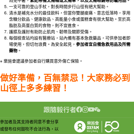
為免中暑，
緊記帶備太陽帽或太陽傘，以及太陽眼鏡等防曬用品。
一支可靠的登山手杖，對長時間步行山徑有絕大幫助。
清水是補充水分的最佳飲料，但當你雙腿痠痛、意志低落時，享用
含糖分飲品、健康飲品、高能量小食或蛋糕會有很大幫助。至於高
脂肪及高蛋白質的食物，則不宜進食。
護膝及護肘有助防止肌肉、韌帶及關節受傷。
每個檢查站均設有醫療站，站內備有基本急救藥品，可供參加者即
場使用，但切勿浪費。為安全起見，
參加者宜自備急救用品及所需
藥物
。
※ 樂施會建議參加者自行購買意外傷亡保險。
做好準備，百無禁忌！大家務必到
山徑上多多練習！
跟隨毅行者
參加者及其支持者同意不會分享
或發布任何鼓吹不合法行為，以