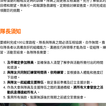
須有強健的體魄及足夠的訓練。隊員之間更應互相溝通，充分了解彼此的
目標和期望。隊員可一起報讀急救課程，定期檢討練習進度，共同完成這
項艱巨的挑戰。
隊長須知
要順利完成100公里路程，隊長與隊員之間必須互相協調、合作無間。擔
任隊長者以具備良好的組織能力、溝通技巧與領導才能為佳。從組隊、練
習、活動至結束，各隊隊長需要：
及早確定參加隊員
，並確保各人清楚了解參與活動所需付出的時間
和資源。
與隊友共同制訂練習時間表，依時練習
；並根據各人體能和進度訂
下目標。
與隊友一起組織支援隊伍
，做足事前準備及訂立支援計劃。
作為大會與隊員及支援隊伍之間的溝通橋樑，
將所有大會發放之活
動訊息傳達給所有人
。
集齊所有捐款，點算無誤後於限期之前遞交至樂施會。