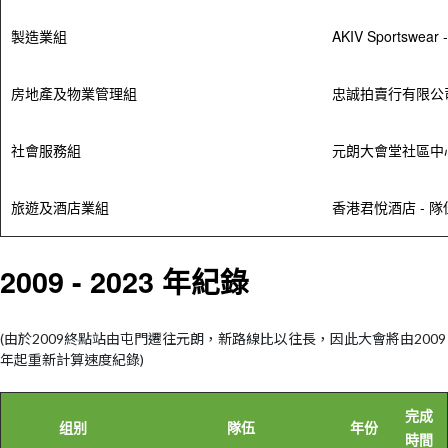
製造業組
AKIV Sportswear
房地產及物業管理組
忠誠拍賣行有限公司 
社會服務組
元朗大會堂社區中心 
旅遊及酒店業組
香港君悅酒店 - 隊伍
2009 - 2023
年紀錄
(
由於2009終點站由屯門遷往元朗，新路線比以往長，因此大會將由2009
年起重新計算速度紀錄)
完成
组别
隊伍
年份
時間