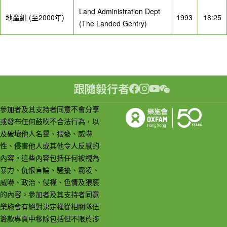
Land Administration Dept
地產組 (至2000年)
1993
18:25
(The Landed Gentry)
跟隨毅行者
參加者及其支持者同意不會分享
或發布任何鼓吹不合法行為，以
及破壞他人名譽、猥褻、威嚇
性、侵害他人或其他令人反感的
內容。這些內容包括任何被視為
暴力、仇恨言論、騷擾、霸凌、
威嚇、政治、侵權、色情及猥褻
的內容。參加者及其支持者同意
樂施會有絕對決定權從相關隊伍
籌款專頁中移除包括但不限於涉