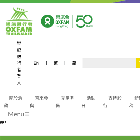
樂
施
完成時間排行榜
毅
行
EN
|
繁
|
简
者
登
入
2024
年紀錄
關於活
齊來參
充足準
活動
支持毅
新
動
與
備
日
行
稿
(
由於2024年的路線與以往的不同，因此大會獨立計算2024年的速度紀
Menu
錄)