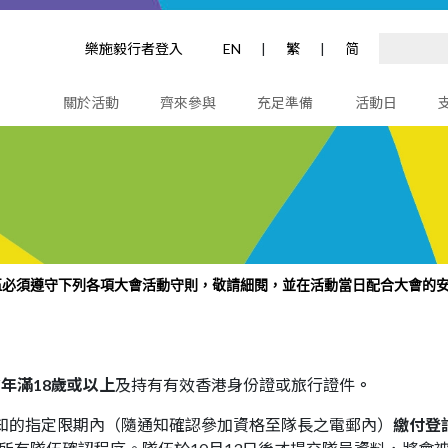
樂施毅行者登入
EN
|
繁
|
简
關於活動
齊來參與
充足準備
活動日
的隊伍必須遵守下列各項大會活動守則，
敬請細閱
，並在活動當日配合大會的
前
年滿18歲或以上
及持有有效香港身份證或旅行證件
。
知的指定限期內（隨通知確認參加資格至隊長之電郵內）
繳付登