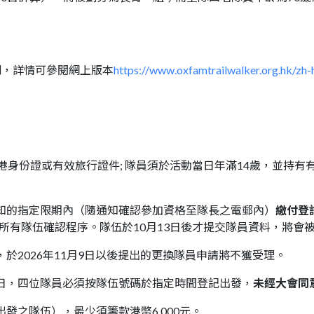
明
，詳情可參閱網上版本
https://www.oxfamtrailwalker.org.hk/zh-
香港身份證或有效旅行證件; 隊員須於活動當日年滿14歲，並持
知的指定限期內（隨通知確認參加資格至隊長之電郵內）
繳付登
成所有隊伍確認程序。隊伍於10月13日後才提交隊員資料，將會
，於2026年11月9日以後提出的更換隊員申請將不獲受理。
當日，四位隊員必須按隊伍號碼於指定時間登記出發，
未經大會同
出發之隊伍），最少須籌款港幣6,000元
。