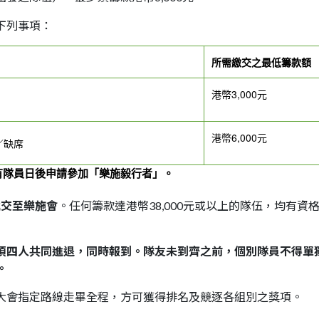
下列事項：
所需繳交之最低籌款額
港幣3,000元
港幣6,000元
／缺席
有隊員日後申請參加「樂施毅行者」。
遞交至樂施會
。任何籌款達港幣38,000元或以上的隊伍，均有
須四人共同進退，同時報到。
隊友未到齊之前，個別隊員不得單
。
大會指定路線走畢全程，方可獲得排名及競逐各組別之獎項。