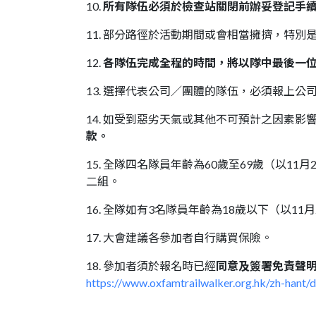
10.
所有隊伍必須於檢查站關閉前辦妥登記手
11. 部分路徑於活動期間或會相當擁擠，特
12.
各隊伍完成全程的時間，將以隊中最後一
13. 選擇代表公司／團體的隊伍，必須報上公
14. 如受到惡劣天氣或其他不可預計之因素
款。
15. 全隊四名隊員年齡為60歲至69歲（以1
二組。
16. 全隊如有3名隊員年齡為18歲以下（以1
17. 大會建議各參加者自行購買保險。
18. 參加者須於報名時已經
同意及簽署免責聲
https://www.oxfamtrailwalker.org.hk/zh-hant/d