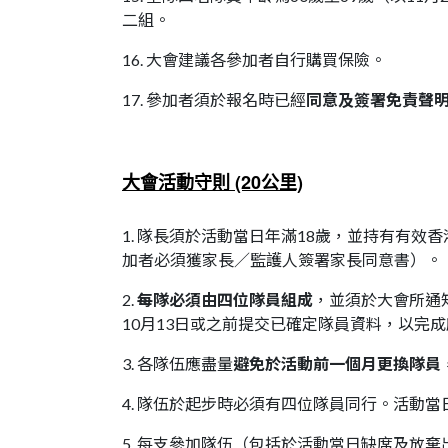
二組。
16. 大會建議各參加者自行購買保險。
17. 參加者須於報名時已經
同意及簽署免責聲
大會活動守則 (20公里)
1. 隊長須於活動當日年滿18歲，並持有有效
加者必須獲家長／監護人簽署家長同意書）。
2.
每隊必須由四位隊員組成
，並須於大會所通
10月13日或之前提交已確定隊員資料，以完
3. 各隊伍應盡量
避免於活動前一個月更換隊員
4. 隊伍於起步時必須有四位隊員同行。活動
5. 每支參加隊伍（包括於活動當日缺席及放棄