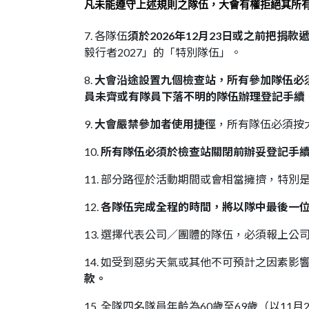
凡未能遵守上述規則之隊伍，大會有權拒絕其所
7. 各隊伍
須於2026年12月23日或之前把捐款
毅行者2027」的「特別隊伍」。
8.
大會沿途設置九個檢查站，所有參加隊伍必
員未齊或有隊員下落不明的隊伍辦理登記手續
9.
大會嚴禁參加者使用捷徑
，所有隊伍必須按
10.
所有隊伍必須於檢查站關閉前辦妥登記手
11. 部分路徑於活動期間或會相當擁擠，特
12.
各隊伍完成全程的時間，將以隊中最後一
13. 選擇代表公司／團體的隊伍，必須報上公
14. 如受到惡劣天氣或其他不可預計之因素
款。
15. 全隊四名隊員年齡為60歲至69歲（以1