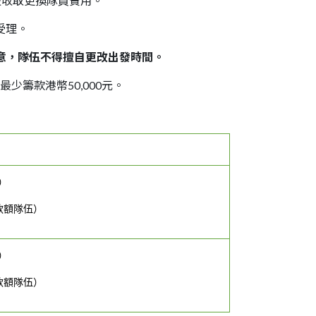
被收取更換隊員費用。
受理。
意，隊伍不得擅自更改出發時間。
少籌款港幣50,000元
。
）
籌款額隊伍）
）
籌款額隊伍）