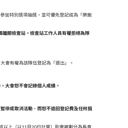
資格參加特別獎項抽獎，並可優先登記成為「樂施
獨離開檢查站。檢查站工作人員有權拒絕為隊
，大會有權為該隊伍登記為「退出」。
動，大會恕不會記錄個人成績。
至暫停或取消活動
，
而恕不退回登記費及任何捐
歲或以上
（以11月20日計算）
則會被劃分為長青