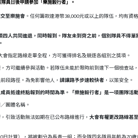
有隊員日後申請參加「樂施毅行者」。
遞交至樂施會
。任何籌款達港幣38,000元或以上的隊伍，均有
須四人共同進退，同時報到。
隊友未到齊之前，個別隊員不得單
。
大會指定路線走畢全程，方可獲得排名及競逐各組別之獎項。
續
，方可繼續參與活動。若隊伍未能於限時前到達下一個檢查站
別是前段路徑。為免影響他人，
請讓路予步速較快者
，以策安全。
位成員抵達終點報到的時間為準。「樂施毅行者」是一項團隊活
司／團體名稱。
影響，引致活動無法如期在已公布路線進行，
大會有權更改路線甚
1月20日計算），將被劃分為長青一組；而全隊四名隊員年齡為70