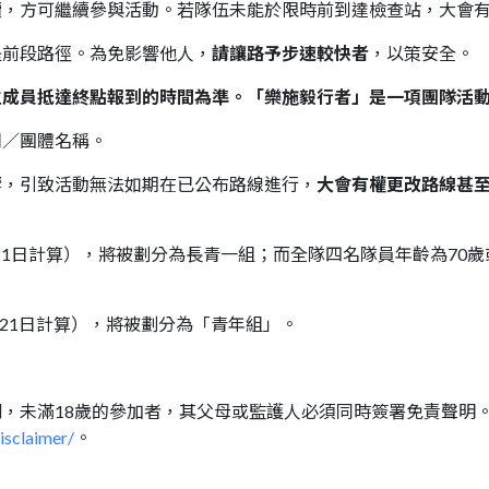
續
，方可繼續參與活動。若隊伍未能於限時前到達檢查站，大會
別是前段路徑。為免影響他人，
請讓路予步速較快者
，以策安全。
位成員抵達終點報到的時間為準。「樂施毅行者」是一項團隊活
司／團體名稱。
影響，引致活動無法如期在已公布路線進行，
大會有權更改路線甚
1月21日計算），將被劃分為長青一組；而全隊四名隊員年齡為70
1月21日計算），將被劃分為「青年組」。
明
，未滿18歲的參加者，其父母或監護人必須同時簽署免責聲明
isclaimer/
。