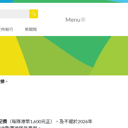
Menu
支持毅行
新聞稿
安排
。
記費
（每隊港幣1,600元正），及不遲於2026年