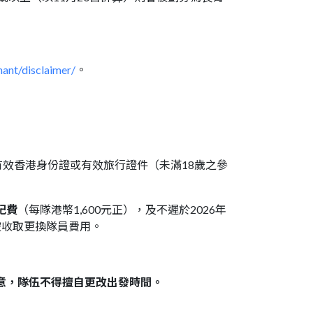
hant/disclaimer/
。
有有效香港身份證或有效旅行證件（未滿18歲之參
記費
（每隊港幣1,600元正），及不遲於2026年
被收取更換隊員費用。
意，隊伍不得擅自更改出發時間。